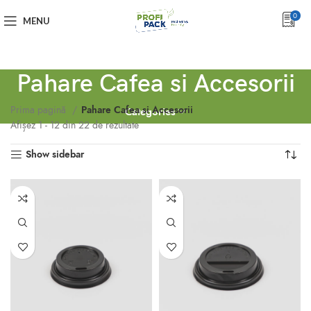
0
MENU
Pahare Cafea si Accesorii
Prima pagină
Pahare Cafea si Accesorii
Categories
Afișez 1 - 12 din 22 de rezultate
Show sidebar