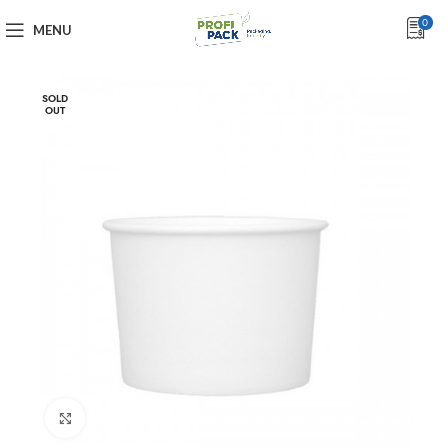
0
MENU
SOLD
OUT
Click to enlarge