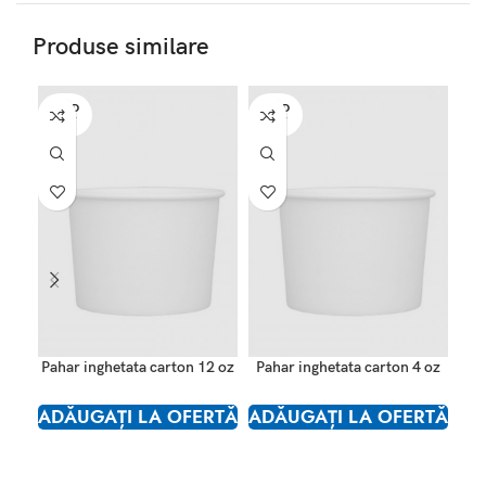
Produse similare
SOLD
SOLD
SO
OUT
OUT
O
Pahar inghetata carton 12 oz
Pahar inghetata carton 4 oz
Pa
ADĂUGAȚI LA OFERTĂ
ADĂUGAȚI LA OFERTĂ
AD