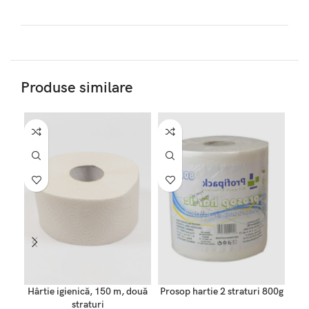
Produse similare
SO
O
Hârtie igienică, 150 m, două
Prosop hartie 2 straturi 800g
straturi