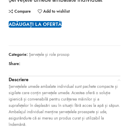
Șervețele umede ambalate individual
Compare
Add to wishlist
ADĂUGAȚI LA OFERTĂ
Categorie:
Șervețele și role prosop
Share:
Descriere
Șervețelele umede ambalate individual sunt pachete compacte și
sigilate care conțin șervețele umede. Acestea oferă o soluție
igienică și convenabilă pentru curățarea mâinilor și a
suprafețelor în deplasări sau în situații fără acces la apă și săpun.
Ambalajul individual menține șervețelele proaspete și ude,
asigurându-te că ai mereu un produs curat și utilizabil la
îndemână.