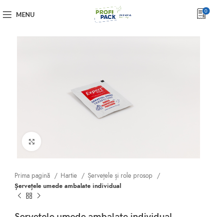
0
MENU
Click to enlarge
Prima pagină
Hartie
Șervețele și role prosop
Șervețele umede ambalate individual