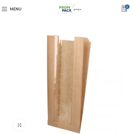
0
MENU
Click to enlarge