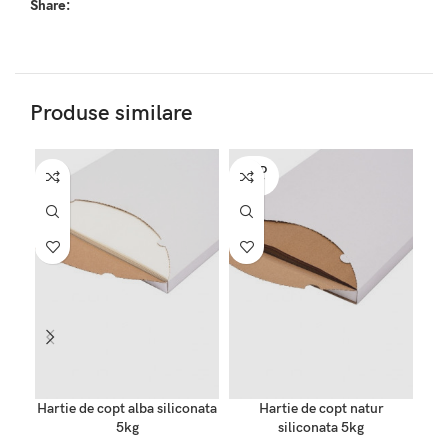
Share:
Produse similare
SOLD
OUT
Hartie de copt alba siliconata
Hartie de copt natur
Pung
5kg
siliconata 5kg