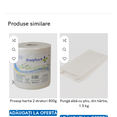
Produse similare
Prosop hartie 2 straturi 800g
Pungă albă cu pliu, din hârtie,
Pung
1.5 kg
ADĂUGAȚI LA OFERTĂ