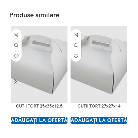
Produse similare
CUTII TORT 25x35x12.5
CUTII TORT 27x27x14
ADĂUGAȚI LA OFERTĂ
ADĂUGAȚI LA OFERTĂ
AD