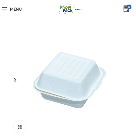
0
MENU
Click to enlarge