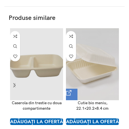
Produse similare
SO
O
Caserola din trestie cu doua
Cutie bio meniu,
compartimente
22.1×20.2×8.4 cm
ADĂUGAȚI LA OFERTĂ
ADĂUGAȚI LA OFERTĂ
AD