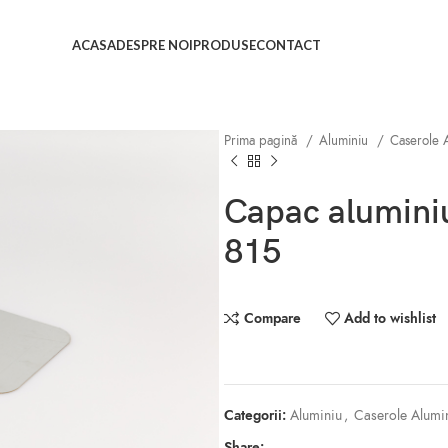
ACASA
DESPRE NOI
PRODUSE
CONTACT
Prima pagină
Aluminiu
Caserole 
Capac aluminiu
815
Compare
Add to wishlist
Categorii:
Aluminiu
,
Caserole Alumi
Share: